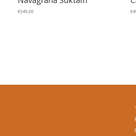
€
349,00
€
4
n